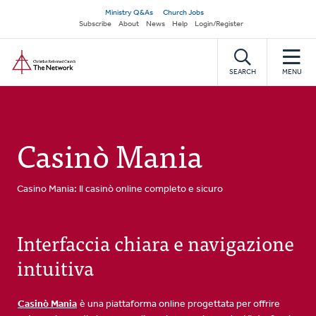
Skip
Secondary
Ministry Q&As
Church Jobs
to
Subscribe
About
News
Help
Login/Register
navigation
main
Home
content
SEARCH
MENU
Casinò Mania
Casino Mania: Il casinò online completo e sicuro
Interfaccia chiara e navigazione
intuitiva
Casinò Mania
è una piattaforma online progettata per offrire