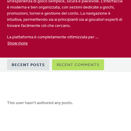
un’esperienza di gioco semplice, sicura e piacevole. L’interfaccia
è moderna e ben organizzata, con sezioni dedicate a giochi,
promozioni, tornei e gestione del conto. La navigazione è
intuitiva, permettendo sia ai principianti sia ai giocatori esperti di
trovare facilmente ciò che cercano.
La piattaforma è completamente ottimizzata per ...
Show more
Primary
RECENT POSTS
RECENT COMMENTS
tabs
This user hasn't authored any posts.