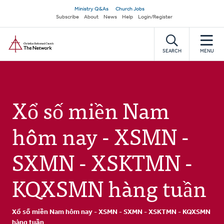
Skip
Secondary
Ministry Q&As
Church Jobs
to
Subscribe
About
News
Help
Login/Register
navigation
main
Home
content
SEARCH
MENU
Xổ số miền Nam
hôm nay - XSMN -
SXMN - XSKTMN -
KQXSMN hàng tuần
Xổ số miền Nam hôm nay - XSMN - SXMN - XSKTMN - KQXSMN
hàng tuần