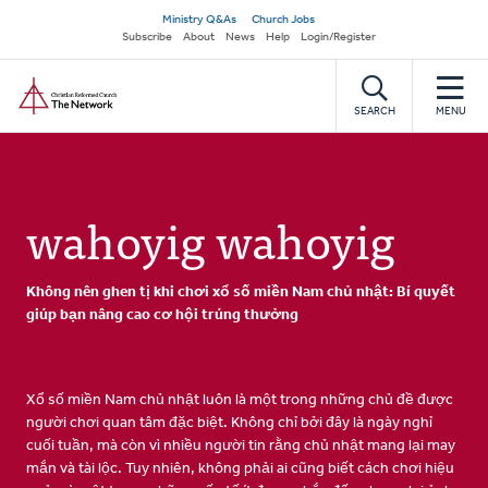
Skip
Secondary
Ministry Q&As
Church Jobs
to
Subscribe
About
News
Help
Login/Register
navigation
main
Home
content
SEARCH
MENU
wahoyig wahoyig
Không nên ghen tị khi chơi xổ số miền Nam chủ nhật: Bí quyết
giúp bạn nâng cao cơ hội trúng thưởng
Xổ số miền Nam chủ nhật luôn là một trong những chủ đề được
người chơi quan tâm đặc biệt. Không chỉ bởi đây là ngày nghỉ
cuối tuần, mà còn vì nhiều người tin rằng chủ nhật mang lại may
mắn và tài lộc. Tuy nhiên, không phải ai cũng biết cách chơi hiệu