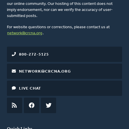
our online community. Our hosting of this content does not
imply endorsement, nor can we verify the accuracy of user-
submitted posts.
For website questions or corrections, please contact us at
network@crcna.org
.
800-272-5125
NETWORK@CRCNA.ORG
LIVE CHAT
RSS
FEED
FACEBOOK
TWITTER
Quick Links