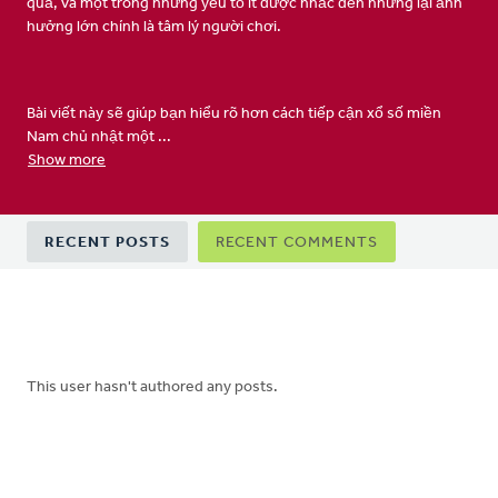
quả, và một trong những yếu tố ít được nhắc đến nhưng lại ảnh
hưởng lớn chính là tâm lý người chơi.
Bài viết này sẽ giúp bạn hiểu rõ hơn cách tiếp cận xổ số miền
Nam chủ nhật một ...
Show more
Primary
RECENT POSTS
RECENT COMMENTS
tabs
This user hasn't authored any posts.