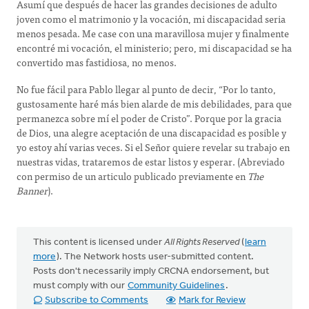
Asumí que después de hacer las grandes decisiones de adulto
joven como el matrimonio y la vocación, mi discapacidad seria
menos pesada. Me case con una maravillosa mujer y finalmente
encontré mi vocación, el ministerio; pero, mi discapacidad se ha
convertido mas fastidiosa, no menos.
No fue fácil para Pablo llegar al punto de decir, “Por lo tanto,
gustosamente haré más bien alarde de mis debilidades, para que
permanezca sobre mí el poder de Cristo”. Porque por la gracia
de Dios, una alegre aceptación de una discapacidad es posible y
yo estoy ahí varias veces. Si el Señor quiere revelar su trabajo en
nuestras vidas, trataremos de estar listos y esperar. (Abreviado
con permiso de un articulo publicado previamente en
The
Banner
).
This content is licensed under
All Rights Reserved
(
learn
more
). The Network hosts user-submitted content.
Posts don't necessarily imply CRCNA endorsement, but
must comply with our
Community Guidelines
.
Subscribe to Comments
Mark for Review