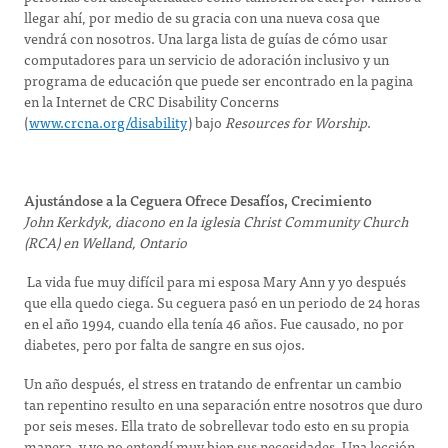
llegar ahí, por medio de su gracia con una nueva cosa que
vendrá con nosotros. Una larga lista de guías de cómo usar
computadores para un servicio de adoración inclusivo y un
programa de educación que puede ser encontrado en la pagina
en la Internet de CRC Disability Concerns
(
www.crcna.org/disability
) bajo
Resources for Worship
.
Ajustándose a la Ceguera Ofrece Desafíos, Crecimiento
John Kerkdyk,
diacono en la iglesia
Christ Community Church
(RCA) en Welland, Ontario
La vida fue muy difícil para mi esposa Mary Ann y yo después
que ella quedo ciega. Su ceguera pasó en un periodo de 24 horas
en el año 1994, cuando ella tenía 46 años. Fue causado, no por
diabetes, pero por falta de sangre en sus ojos.
Un año después, el stress en tratando de enfrentar un cambio
tan repentino resulto en una separación entre nosotros que duro
por seis meses. Ella trato de sobrellevar todo esto en su propia
manera, y yo no entendí muy bien sus necesidades. Una lección