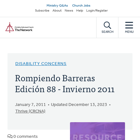
Skip
Secondary
Ministry Q&As
Church Jobs
to
Subscribe
About
News
Help
Login/Register
navigation
main
Home
content
SEARCH
MENU
DISABILITY CONCERNS
Rompiendo Barreras
Edición 88 - Invierno 2011
January 7, 2011
Updated December 13, 2023
Thrive (CRCNA)
0 comments