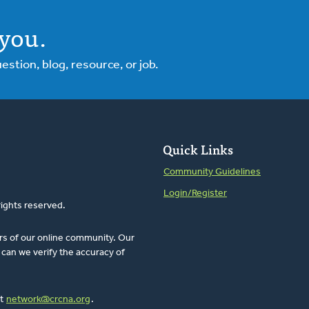
you.
tion, blog, resource, or job.
Quick Links
Community Guidelines
Login/Register
rights reserved.
rs of our online community. Our
can we verify the accuracy of
at
network@crcna.org
.