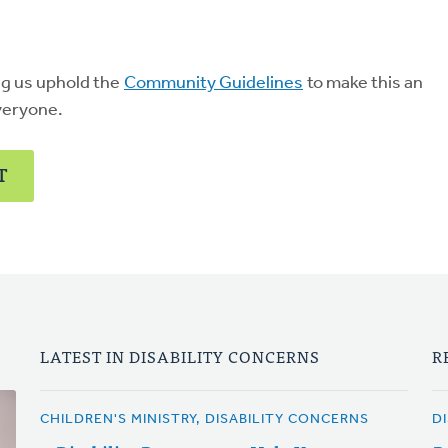
ng us uphold the
Community Guidelines
to make this an
veryone.
T
LATEST IN DISABILITY CONCERNS
R
CHILDREN'S MINISTRY, DISABILITY CONCERNS
D