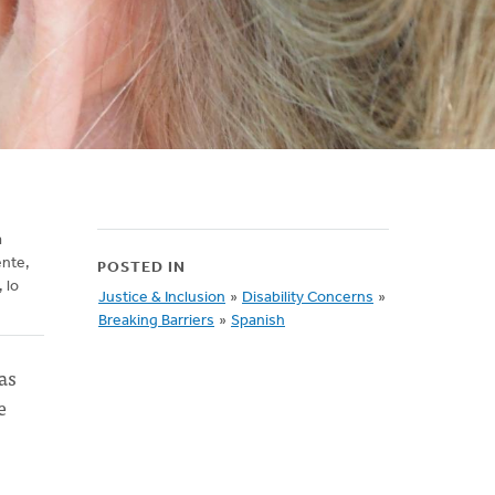
a
ente,
POSTED IN
 lo
Justice & Inclusion
»
Disability Concerns
»
Breaking Barriers
»
Spanish
as
e