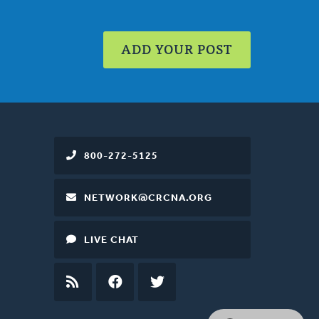
ADD YOUR POST
800-272-5125
NETWORK@CRCNA.ORG
LIVE CHAT
RSS
FEED
FACEBOOK
TWITTER