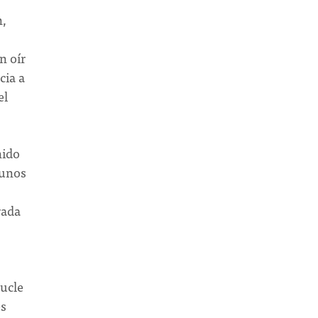
n,
n oír
cia a
el
nido
 unos
rada
bucle
es