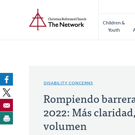
Home
Skip
to
Main
main
Children &
naviga
content
Youth
DISABILITY CONCERNS
Rompiendo barrer
2022: Más claridad
volumen