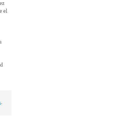
ez
e el
u
id
s
.