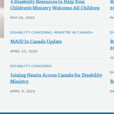
9 Disability Resources to Help Your
R
Children's Ministry Welcome All Children
2
MAY 26, 2026
M
DISABILITY CONCERNS, MINISTRY IN CANADA
D
MAID In Canada Update
R
2
APRIL 23, 2026
JU
DISABILITY CONCERNS
D
Joining Hearts Across Canada for Disability
Ministry
R
APRIL 9, 2026
D