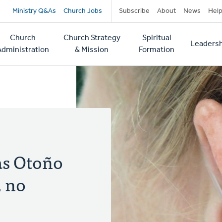
Secondary
Ministry Q&As
Church Jobs
Subscribe
About
News
Hel
navigation
Church
Church Strategy
Spiritual
Leadersh
tion
Administration
& Mission
Formation
as Otoño
, no