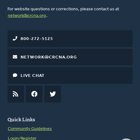
For website questions or corrections, please contact us at
network@crcna.org
.
800-272-5125
NETWORK@CRCNA.ORG
LIVE CHAT
RSS
FEED
FACEBOOK
TWITTER
Quick Links
Community Guidelines
Login/Register