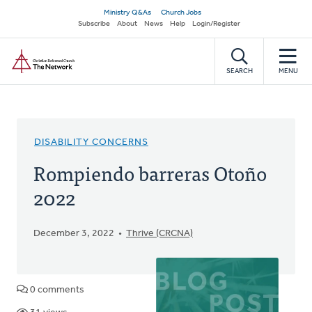
Skip
Secondary
Ministry Q&As
Church Jobs
to
Subscribe
About
News
Help
Login/Register
navigation
main
Home
content
SEARCH
MENU
DISABILITY CONCERNS
Rompiendo barreras Otoño
2022
December 3, 2022
Thrive (CRCNA)
0 comments