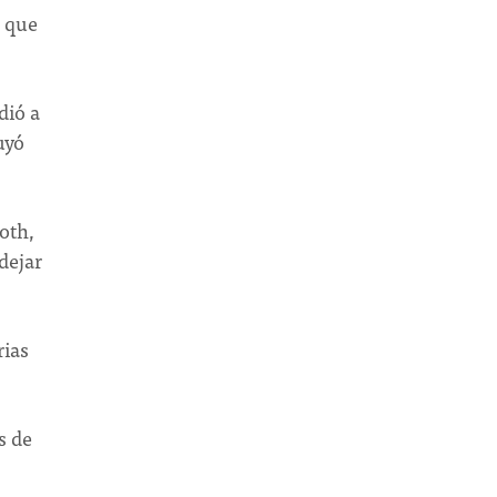
o que
dió a
uyó
oth,
dejar
rias
s de