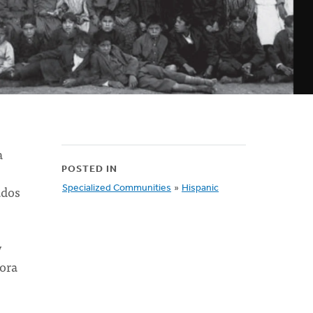
a
POSTED IN
ados
Specialized Communities
»
Hispanic
y
sora