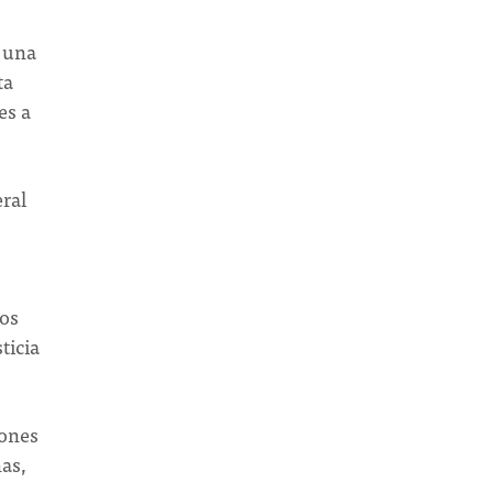
n una
ta
es a
eral
hos
ticia
iones
nas,