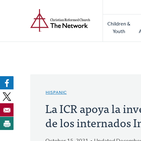
Home
Skip
to
Main
main
Children &
naviga
content
Youth
HISPANIC
La ICR apoya la inv
de los internados 