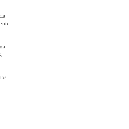
cia
ente
una
s,
sos