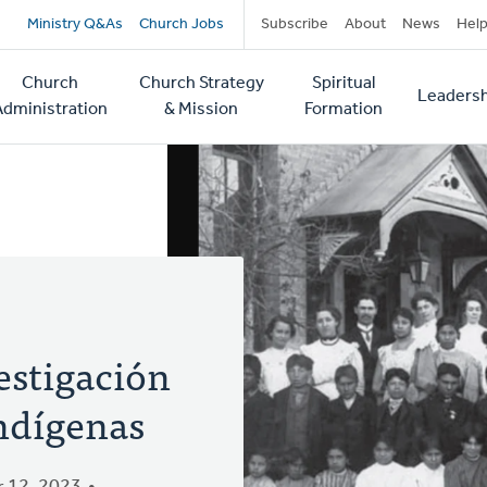
Secondary
Ministry Q&As
Church Jobs
Subscribe
About
News
Hel
navigation
Church
Church Strategy
Spiritual
Leadersh
tion
Administration
& Mission
Formation
estigación
Indígenas