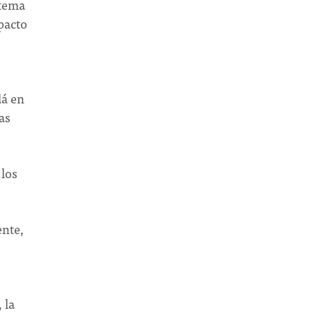
 tema
pacto
dá en
as
 los
ente,
 la