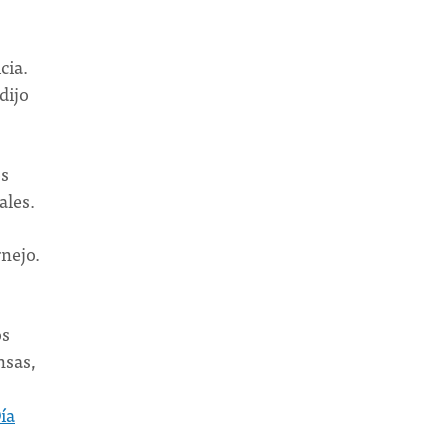
cia.
dijo
os
ales.
rnejo.
os
nsas,
ía