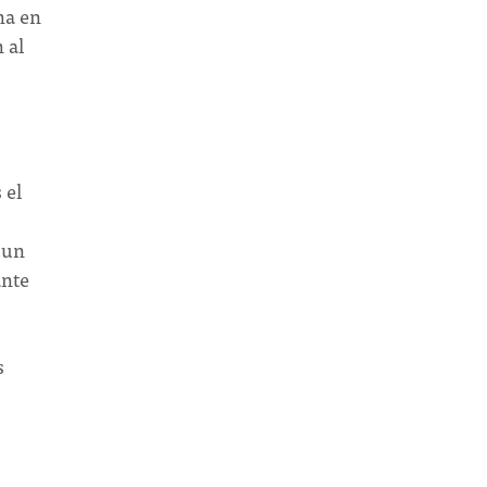
na en
 al
 el
 un
ante
s