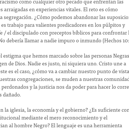
 racismo como cualquier otro pecado que enfrentan las
s arraigadas en experiencias vitales. El reto es cómo
la segregación. ¿Cómo podemos abandonar las suposici
 es trabajo para valientes predicadores en los púlpitos y
fe / el discipulado con preceptos bíblicos para confrontar 
. No debería llamar a nadie impuro o inmundo (Hechos 10:
el estigma que hemos marcado sobre las personas Negras
n de Dios. Nadie es justo, ni siquiera uno. Cristo une a
 este es el caso, ¿cómo va a cambiar nuestro punto de vist
nuestras congregaciones, se muden a nuestras comunida
 perdonados y la justicia nos da poder para hacer lo corre
s dañado.
 la iglesia, la economía y el gobierno? ¿Es suficiente co
titucional mediante el mero reconocimiento y el
cian al hombre Negro? El lenguaje es una herramienta