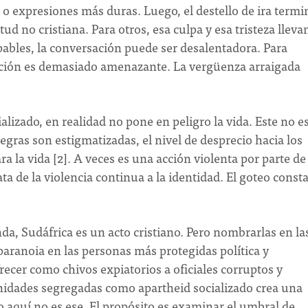
 expresiones más duras. Luego, el destello de ira termi
ud no cristiana. Para otros, esa culpa y esa tristeza llevan
pables, la conversación puede ser desalentadora. Para
ación es demasiado amenazante. La vergüenza arraigada
alizado, en realidad no pone en peligro la vida. Este no es
egras son estigmatizadas, el nivel de desprecio hacia los
la vida [2]. A veces es una acción violenta por parte de
ata de la violencia continua a la identidad. El goteo const
a, Sudáfrica es un acto cristiano. Pero nombrarlas en la
paranoia en las personas más protegidas política y
ecer como chivos expiatorios a oficiales corruptos y
idades segregadas como apartheid socializado crea una
o aquí no es ese. El propósito es examinar el umbral de