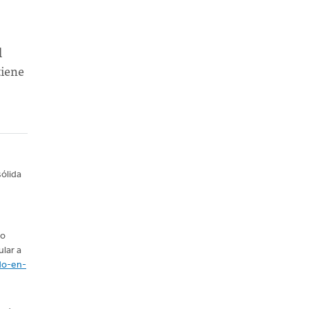
l
iene
sólida
co
ular a
do-en-