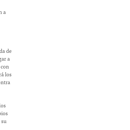
n a
ida de
gar a
 con
á los
ontra
los
pios
 su