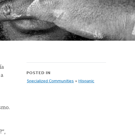
ía
 a
POSTED IN
Specialized Communities
»
Hispanic
ismo.
?”,