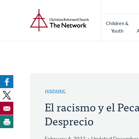
Home
Skip
to
Main
main
Children &
naviga
content
Youth
HISPANIC
El racismo y el Pec
Desprecio