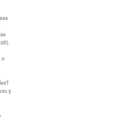
ones
las
28).
 o
a
des?
cto y
n