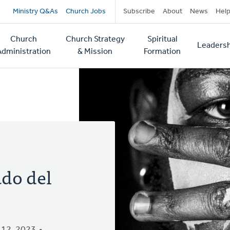
Secondary
Ministry Q&As
Church Jobs
Subscribe
About
News
Hel
navigation
Church
Church Strategy
Spiritual
Leadersh
tion
Administration
& Mission
Formation
ado del