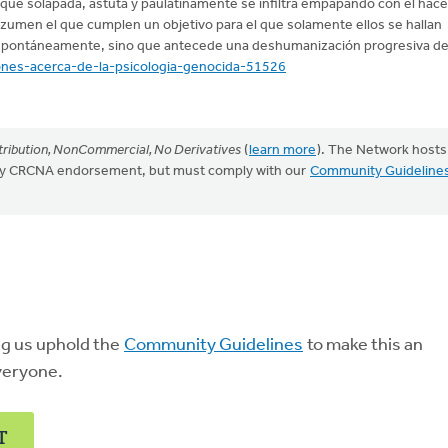
 que solapada, astuta y paulatinamente se infiltra empapando con el hace
rezumen el que cumplen un objetivo para el que solamente ellos se hallan
 espontáneamente, sino que antecede una deshumanización progresiva de
iones-acerca-de-la-psicologia-genocida-51526
ribution, NonCommercial, No Derivatives
(
learn more
). The Network hosts
mply CRCNA endorsement, but must comply with our
Community Guideline
ng us uphold the
Community Guidelines
to make this an
veryone.
T