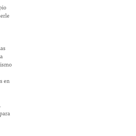
pio
erle
das
ja
acismo
os en
.
para