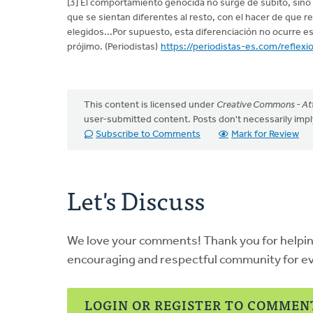
[3] El comportamiento genocida no surge de súbito, sino
que se sientan diferentes al resto, con el hacer de que 
elegidos...Por supuesto, esta diferenciación no ocurre
prójimo. (Periodistas)
https://periodistas-es.com/reflex
This content is licensed under
Creative Commons - Att
user-submitted content. Posts don't necessarily i
Subscribe to Comments
Mark for Review
Let's Discuss
We love your comments! Thank you for helpi
encouraging and respectful community for e
LOGIN OR REGISTER TO COMMEN