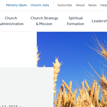
Secondary
Ministry Q&As
Church Jobs
Subscribe
About
News
Hel
navigation
Church
Church Strategy
Spiritual
Leadersh
tion
Administration
& Mission
Formation