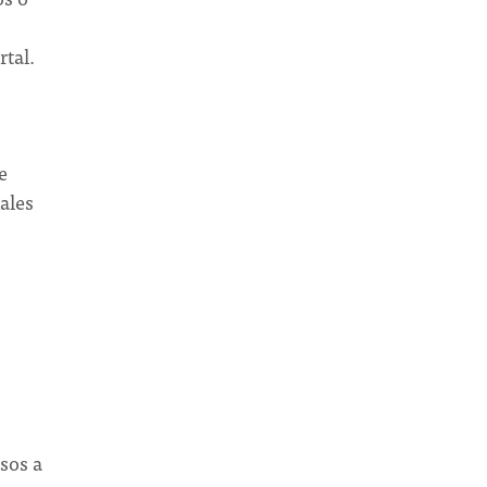
tal.
e
ales
sos a