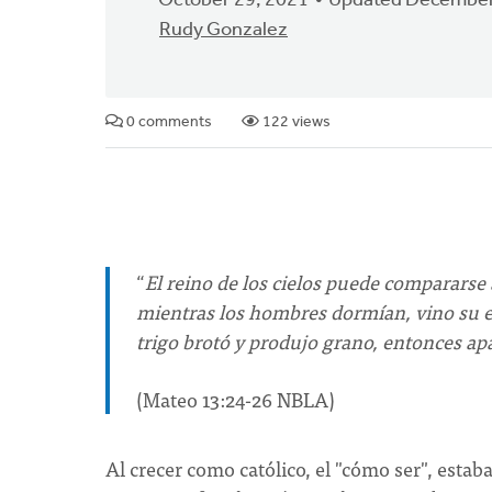
October 29, 2021
Updated December
Rudy Gonzalez
0 comments
122 views
“
El reino de los cielos puede comparars
mientras los hombres dormían, vino su en
trigo brotó y produjo grano, entonces ap
(Mateo 13:24-26 NBLA)
Al crecer como católico, el "cómo ser", estab