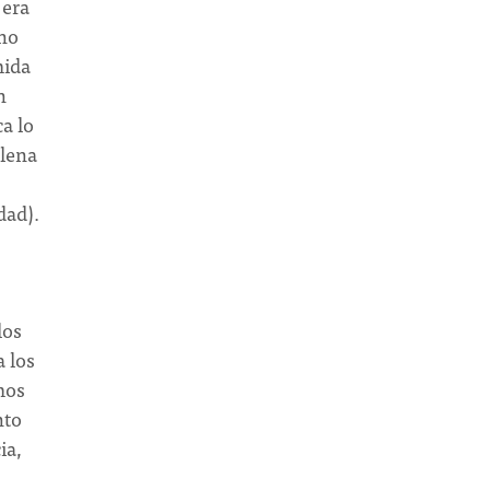
 era
 no
mida
n
a lo
plena
dad).
los
 los
mos
nto
ia,