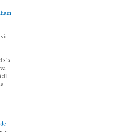
aham
vir.
de la
iva
cil
de
 de
os o