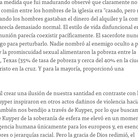
 a medida que fui madurando observé que claramente no
 común entre los hombres de la iglesia era "casado, pero
uando los hombres gastaban el dinero del alquiler y la co
arecía demasiado normal. El estilo de vida disfuncional e
omunión parecía coexistir pacíficamente. El sacerdote nunc
go para perturbarlo. Nadie nombró al enemigo oculto a 
 y la promiscuidad sexual alimentaron la pobreza entre la
Texas (35% de tasa de pobreza y cerca del 40% en la ciu
Cristo en la cruz. Y para la mayoría, proporcionó una
il crear una ilusión de nuestra santidad en contraste con 
per inspiraron en otros actos dañinos de violencia hacia
también nos bendijo a través de Kuyper, por lo que busca
 de Kuyper de la soberanía de esfera me elevó en un mome
agencia humana únicamente para los europeos y, en esenc
res o jerarquías racial. Pero la gracia de Dios redimió, el