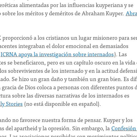
eréticas alimentadas por las influencias kuyperiana y se
ulo sobre los méritos y deméritos de Abraham Kuyper.
Abr
 proporcionó a los cristianos un lugar misionero para ser
yacentes integraban el dolor emocional en demasiados
:
ICRNA apoya la investigación sobre internados
). Las
 se beneficiaron, pero es un capítulo oscuro en la vida 
 los sobrevivientes de los internado y en la actitud defens
nado. Se hizo un gran daño y también un gran bien. Es difí
 gracia de Dios coloca a personas con diferentes puntos 
ura sobre las diversas narrativas de los internados es
ly Stories
(no está disponible en español).
uando no favorece nuestra forma de pensar. Kuyper y los
s del apartheid y la opresión. Sin embargo, la
Confesión
os. Las asociaciones percibidas con movimientos polític