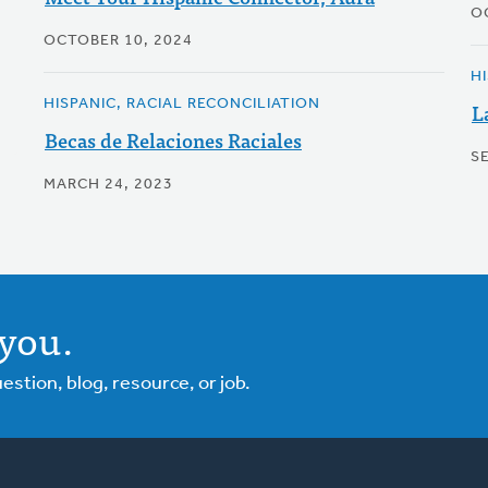
O
OCTOBER 10, 2024
H
HISPANIC, RACIAL RECONCILIATION
L
Becas de Relaciones Raciales
S
MARCH 24, 2023
you.
tion, blog, resource, or job.