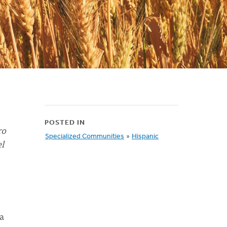
POSTED IN
ro
Specialized Communities
»
Hispanic
l
ra