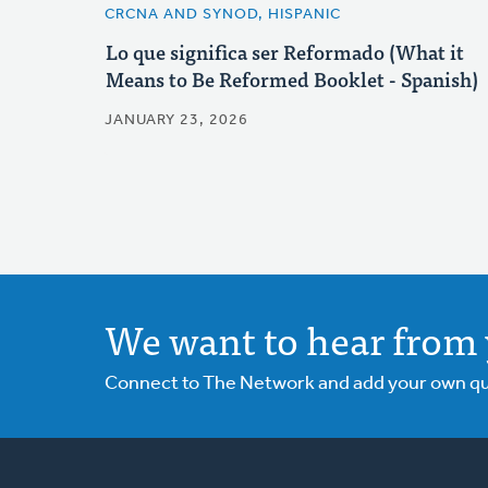
CRCNA AND SYNOD, HISPANIC
Lo que significa ser Reformado (What it
Means to Be Reformed Booklet - Spanish)
JANUARY 23, 2026
We want to hear from 
Connect to The Network and add your own ques