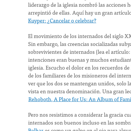
liderazgo de la iglesia nombró las acciones h
arrepintió de ellas. Aquí hay un gran artíc
Kuyper: ¿Cancelar o celebrar?
El movimiento de los internados del siglo XX
Sin embargo, las creencias socializadas sub
sobrevivientes de internados (lea el artículo
intenciones eran buenas y muchos estudiantes
iglesia. Escucho el dolor en los recuerdos de
de los familiares de los misioneros del inter
ver que los dos se mantengan unidos, solo la
vista en nuestra denominación. Una gran lect
Rehoboth, A Place for Us: An Album of Fami
Pero nos resistimos a considerar la gracia c
internados son buenos incluso en las sombra
Belhar
es como un golpe en el ojo para algun