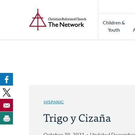
Home
Skip
to
Main
main
Children &
naviga
content
Youth
HISPANIC
Trigo y Cizaña