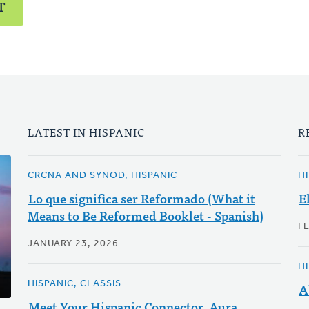
T
LATEST IN HISPANIC
R
CRCNA AND SYNOD, HISPANIC
H
Lo que significa ser Reformado (What it
E
Means to Be Reformed Booklet - Spanish)
F
JANUARY 23, 2026
H
HISPANIC, CLASSIS
A
Meet Your Hispanic Connector, Aura